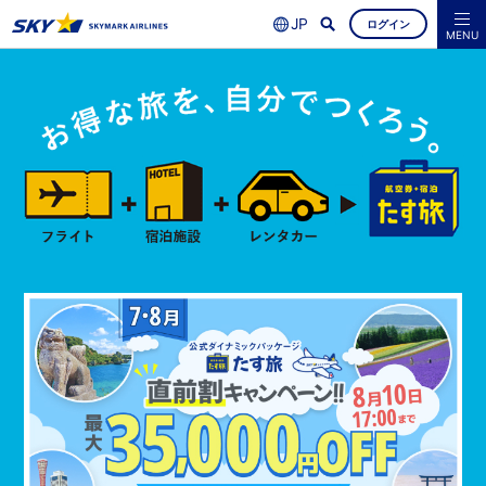
ログイン
よくあるご質問
空席照会・ご予約
MENU
ス
直
最
対
夏